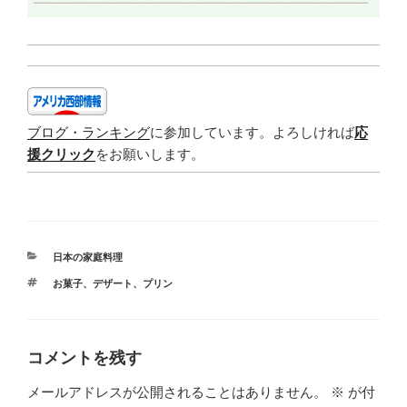
ブログ・ランキング
に参加しています。よろしければ
応
援クリック
をお願いします。
カ
日本の家庭料理
テ
タ
お菓子
、
デザート
、
プリン
ゴ
グ
リ
ー
コメントを残す
メールアドレスが公開されることはありません。
※
が付