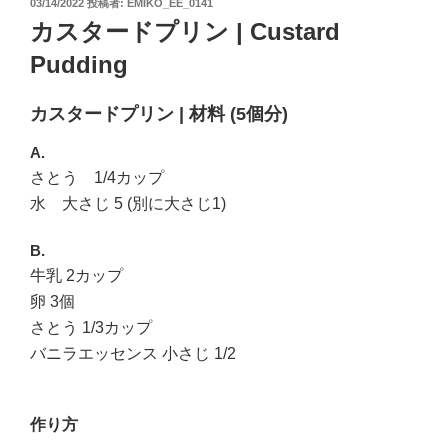
投
03/14/2022
投稿者:
EMIKO_EE_0141
稿
カスタードプリン | Custard
日:
Pudding
カスタードプリン | 材料 (5個分)
A.
さとう 1/4カップ
水 大さじ 5 (別に大さじ1)
B.
牛乳 2カップ
卵 3個
さとう 1/3カップ
バニラエッセンス 小さじ 1/2
作り方