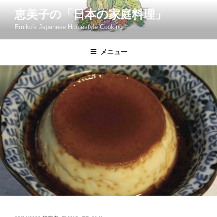
コ
恵美子の「日本の家庭料理」
ン
Emiko's Japanese Homestyle Cooking
テ
ン
ツ
メニュー
へ
ス
キ
ッ
プ