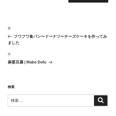
投
前
前
稿
の
フワフワ食パン〜ドーナツ〜チーズケーキを作ってみ
ナ
投
ました
ビ
稿
ゲ
次
次
の
ー
麻婆豆腐 | Mabo Dofu
投
シ
稿
ョ
ン
検索
検
検
索
索: