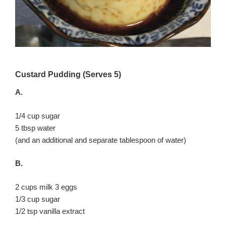
Custard Pudding (Serves 5)
A.
1/4 cup sugar
5 tbsp water
(and an additional and separate tablespoon of water)
B.
2 cups milk 3 eggs
1/3 cup sugar
1/2 tsp vanilla extract