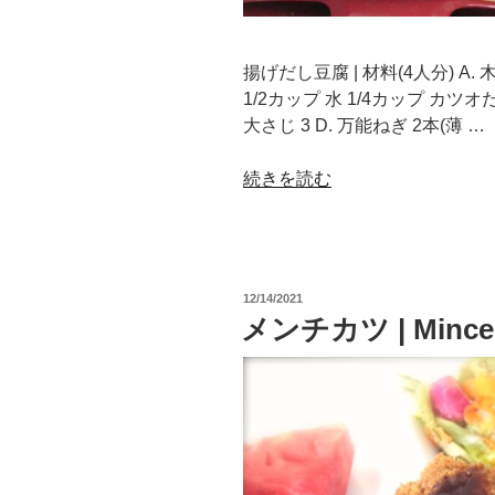
揚げだし豆腐 | 材料(4人分) A. 
1/2カップ 水 1/4カップ カツオ
大さじ 3 D. 万能ねぎ 2本(薄 …
“揚
続きを読む
げ
だ
し
豆
投
12/14/2021
腐
稿
メンチカツ | Minced 
日:
|
Agedashi
Dofu
(Deep-
Fried
Tofu)”