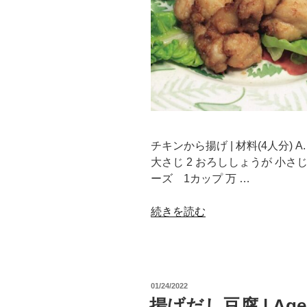
み
揚
げ”
の
チキンから揚げ | 材料(4人分) A. 
大さじ 2 おろししょうが 小さじ 
ーズ 1カップ 万 …
“チ
続きを読む
キ
ン
か
ら
投
01/24/2022
揚
稿
揚げだし豆腐 | Agedas