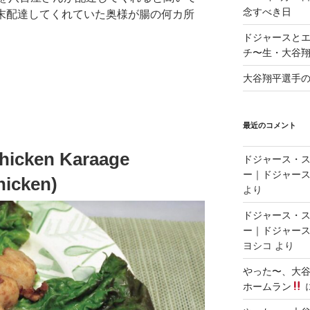
念すべき日
年末配達してくれていた奥様が腸の何カ所
ドジャースと
チ〜生・大谷
大谷翔平選手
最近のコメント
cken Karaage
ドジャース・
ー｜ドジャース
hicken)
より
ドジャース・
ー｜ドジャース
ヨシコ
より
やった〜、大谷
ホームラン