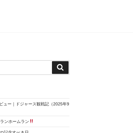
検
索
ュー｜ドジャース観戦記（2025年9
３ランホームラン
達成の記念すべき日