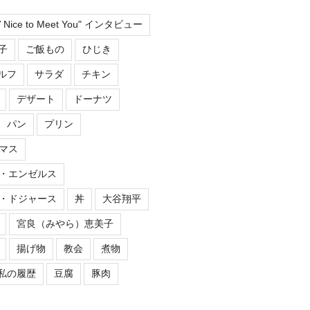
TV Nice to Meet You" インタビュー
子
ご飯もの
ひじき
ルフ
サラダ
チキン
デザート
ドーナツ
パン
プリン
マス
・エンゼルス
・ドジャース
丼
大谷翔平
宮良（みやら）恵美子
揚げ物
教会
煮物
私の履歴
豆腐
豚肉