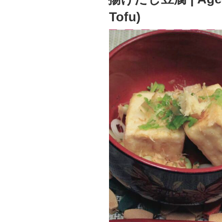
日:
げ
Tofu)
|
Chicken
Karaage
(Japanese
Fried
Chicken)”
の