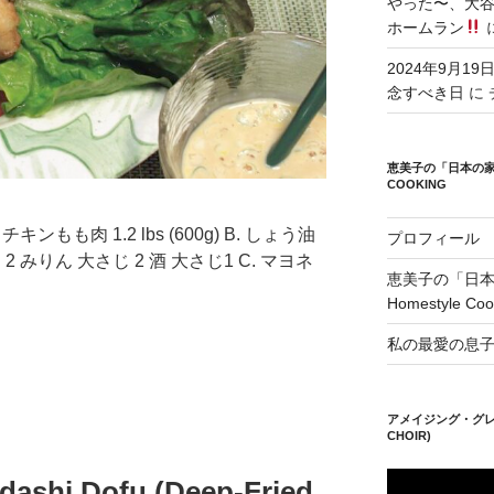
やった〜、大谷
ホームラン
2024年9月19
念すべき日
に
恵美子の「日本の家庭料理
COOKING
チキンもも肉 1.2 lbs (600g) B. しょう油
プロフィール
2 みりん 大さじ 2 酒 大さじ1 C. マヨネ
恵美子の「日本の家
Homestyle Coo
私の最愛の息
アメイジング・グレイ
CHOIR)
hi Dofu (Deep-Fried