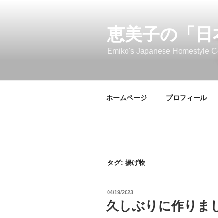
コ
ン
テ
恵美子の「日
ン
Emiko's Japanese Homestyle C
ツ
へ
ス
キ
ホームページ
プロフィール
ッ
プ
タグ:
揚げ物
投
04/19/2023
稿
久しぶりに作りま
日: