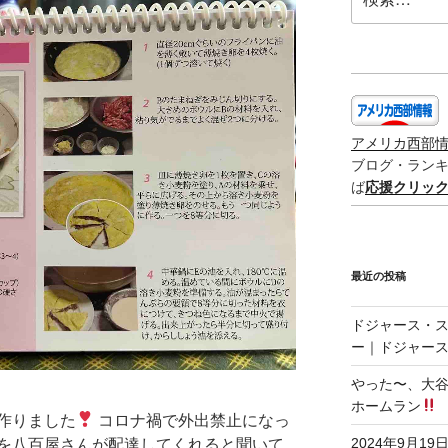
索:
アメリカ西部
ブログ・ラン
ば
応援クリッ
最近の投稿
ドジャース・
ー｜ドジャース
やった〜、大谷
ホームラン
作りました
コロナ禍で外出禁止になっ
2024年9月19
を八百屋さんが配達してくれると聞いて