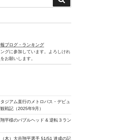
索
情報ブログ・ランキング
キングに参加しています。よろしけれ
ク
をお願いします。
スタジアム直行のメトロバス・デビュ
観戦記（2025年9月）
翔平様のバブルヘッド & 逆転３ラン
日（木）大谷翔平選手 51/51 達成の記