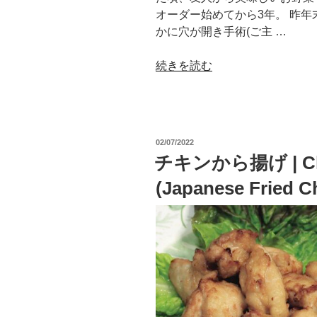
オーダー始めてから3年。 昨
かに穴が開き手術(ご主 …
“久
続きを読む
し
ぶ
り
に
投
02/07/2022
作
稿
チキンから揚げ | Chi
日:
り
(Japanese Fried C
ま
し
た〜
牛
ひ
き
肉
挟