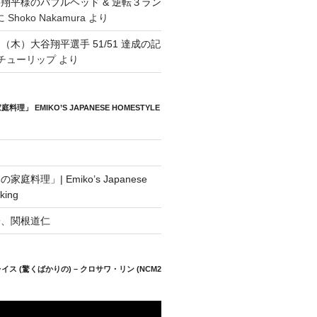
翔平様のバブルヘッド & 逆転３ラン
に
Shoko Nakamura
より
日（木）大谷翔平選手 51/51 達成の記
チューリップ
より
」 EMIKO’S JAPANESE HOMESTYLE
庭料理」| Emiko’s Japanese
king
子、関根道仁
ス (驚くばかりの) – クロサワ・リン (NCM2