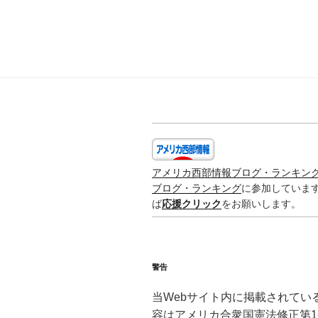
チ
カ
ツ
|
Minced
Meat
Cutlet”
の
アメリカ西部情報ブログ・ランキン
ブログ・ランキング
に参加していま
ば
応援クリック
をお願いします。
警告
当Webサイト内に掲載されてい
容はアメリカ合衆国憲法修正第