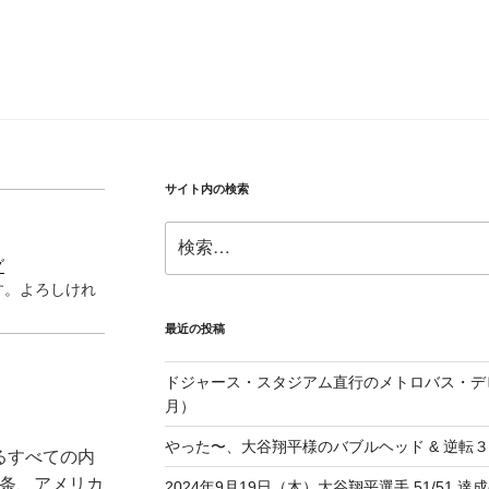
サイト内の検索
検
索:
グ
す。よろしけれ
最近の投稿
ドジャース・スタジアム直行のメトロバス・デビ
月）
やった〜、大谷翔平様のバブルヘッド & 逆転
るすべての内
1条、アメリカ
2024年9月19日（木）大谷翔平選手 51/51 