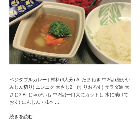
レ
ー
と
枇
杷
ゼ
リ
ー”
の
ベジタブルカレー | 材料(4人分) A. たまねぎ 中2個 (細かい
みじん切り) ニンニク 大さじ2 (すりおろす) サラダ油 大
さじ3 B. じゃがいも 中2個(一口大にカットし 水に漬けて
おく) にんじん 小1本 …
“ベ
続きを読む
ジ
タ
ブ