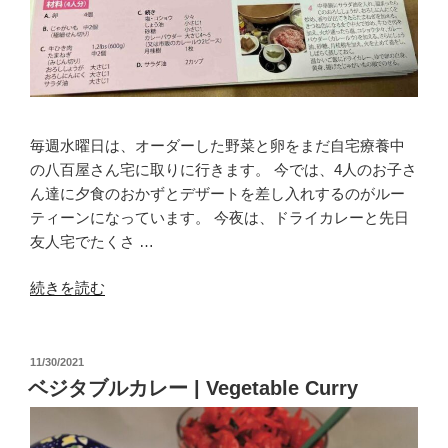
毎週水曜日は、オーダーした野菜と卵をまだ自宅療養中
の八百屋さん宅に取りに行きます。 今では、4人のお子さ
ん達に夕食のおかずとデザートを差し入れするのがルー
ティーンになっています。 今夜は、ドライカレーと先日
友人宅でたくさ …
“今
続きを読む
夜
は
ド
投
11/30/2021
稿
ラ
ベジタブルカレー | Vegetable Curry
日:
イ
カ