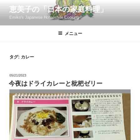
コ
恵美子の「日本の家庭料理」
ン
Emiko's Japanese Homestyle Cooking
テ
ン
ツ
メニュー
へ
ス
キ
タグ:
カレー
ッ
プ
投
05/21/2023
稿
今夜はドライカレーと枇杷ゼリー
日: