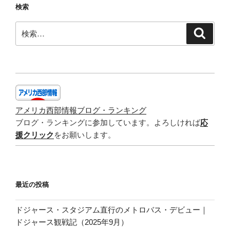
検索
ル
カ
検
検
レ
索
索:
ー
|
Vegetable
Curry”
の
アメリカ西部情報ブログ・ランキング
ブログ・ランキングに参加しています。よろしければ
応
援クリック
をお願いします。
最近の投稿
ドジャース・スタジアム直行のメトロバス・デビュー｜
ドジャース観戦記（2025年9月）