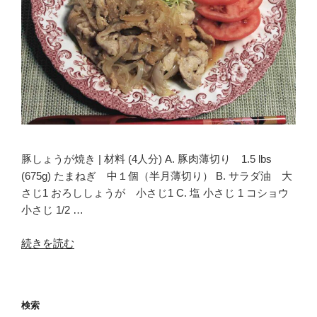
豚しょうが焼き | 材料 (4人分) A. 豚肉薄切り 1.5 lbs
(675g) たまねぎ 中１個（半月薄切り） B. サラダ油 大
さじ1 おろししょうが 小さじ1 C. 塩 小さじ 1 コショウ
小さじ 1/2 …
“豚
続きを読む
し
ょ
う
検索
が