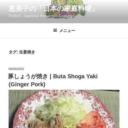
コ
恵美子の「日本の家庭料理」
ン
Emiko's Japanese Homestyle Cooking
テ
ン
ツ
メニュー
へ
ス
キ
タグ:
生姜焼き
ッ
プ
投
08/09/2022
稿
豚しょうが焼き | Buta Shoga Yaki
日:
(Ginger Pork)