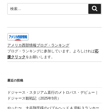
焼
検
検
き
索
索:
|
Buta
Shoga
Yaki
(Ginger
Pork)”
アメリカ西部情報ブログ・ランキング
の
ブログ・ランキングに参加しています。よろしければ
応
援クリック
をお願いします。
最近の投稿
ドジャース・スタジアム直行のメトロバス・デビュー｜
ドジャース観戦記（2025年9月）
やった〜、大谷翔平様のバブルヘッド & 逆転３ランホー