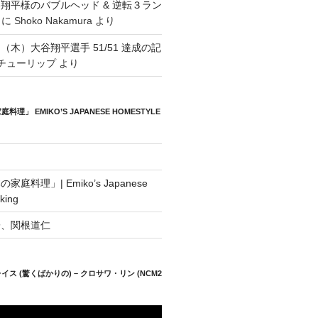
翔平様のバブルヘッド & 逆転３ラン
に
Shoko Nakamura
より
日（木）大谷翔平選手 51/51 達成の記
チューリップ
より
」 EMIKO’S JAPANESE HOMESTYLE
庭料理」| Emiko’s Japanese
king
子、関根道仁
ス (驚くばかりの) – クロサワ・リン (NCM2