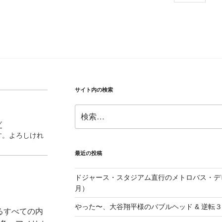
サイト内の検索
検
索:
グ
す。よろしけれ
最近の投稿
ドジャース・スタジアム直行のメトロバス・デビ
月）
やった〜、大谷翔平様のバブルヘッド & 逆転
るすべての内