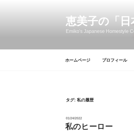
コ
ン
テ
恵美子の「日
ン
Emiko's Japanese Homestyle C
ツ
へ
ス
キ
ホームページ
プロフィール
ッ
プ
タグ:
私の履歴
投
01/24/2022
稿
私のヒーロー
日: