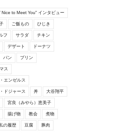
TV Nice to Meet You" インタビュー
子
ご飯もの
ひじき
ルフ
サラダ
チキン
デザート
ドーナツ
パン
プリン
マス
・エンゼルス
・ドジャース
丼
大谷翔平
宮良（みやら）恵美子
揚げ物
教会
煮物
私の履歴
豆腐
豚肉