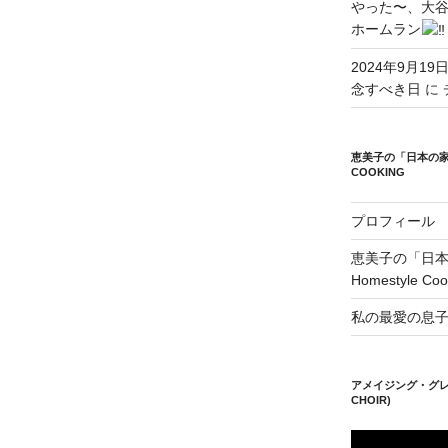
やった〜、大谷
ホームラン
2024年9月19
念すべき日
に
恵美子の「日本の家庭料理
COOKING
プロフィール
恵美子の「日本の家
Homestyle Coo
私の最愛の息
アメイジング・グレイ
CHOIR)