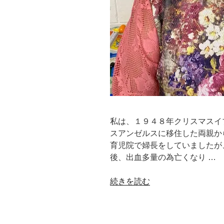
私は、１９４８年クリスマスイ
スアンゼルスに移住した両親か
育児院で婦長をしていましたが
後、出血多量の為亡くなり …
“私
続きを読む
の
ヒ
ー