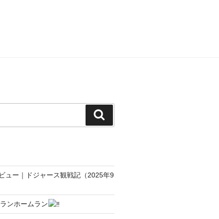
検
索
ュー｜ドジャース観戦記（2025年9
３ランホームラン