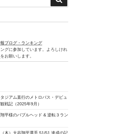
索
情報ブログ・ランキング
キングに参加しています。よろしけれ
ク
をお願いします。
スタジアム直行のメトロバス・デビュ
観戦記（2025年9月）
翔平様のバブルヘッド & 逆転３ラン
日（木）大谷翔平選手 51/51 達成の記