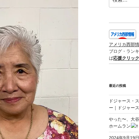
索:
アメリカ西部
ブログ・ラン
ば
応援クリッ
最近の投稿
ドジャース・
ー｜ドジャース
やった〜、大谷
ホームラン
2024年9月19