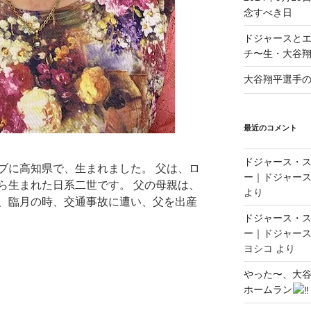
念すべき日
ドジャースと
チ〜生・大谷
大谷翔平選手
最近のコメント
ドジャース・
ブに高知県で、生まれました。 父は、ロ
ー｜ドジャース
ら生まれた日系二世です。 父の母親は、
より
、臨月の時、交通事故に遭い、父を出産
ドジャース・
ー｜ドジャース
ヨシコ
より
やった〜、大谷
ホームラン